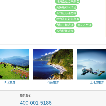
台湾签证怎么办理
商务履约入台证
入台证办理材料
赴台签证如何办理
台湾长期签证
探亲入台证
入台证保证金
清境旅游
花莲旅游
日月潭旅游
联系我们
400-001-5186