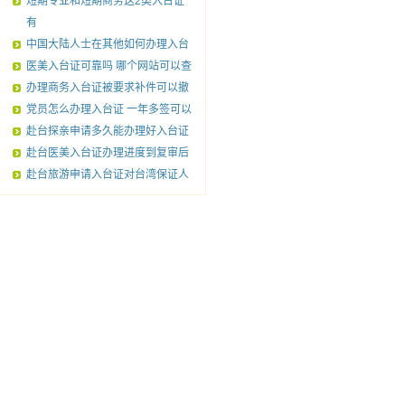
短期专业和短期商务这2类入台证
有
中国大陆人士在其他如何办理入台
医美入台证可靠吗 哪个网站可以查
办理商务入台证被要求补件可以撤
党员怎么办理入台证 一年多签可以
赴台探亲申请多久能办理好入台证
赴台医美入台证办理进度到复审后
赴台旅游申请入台证对台湾保证人